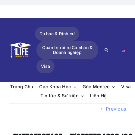
Skip
to
content
Du học & Định cư
Quản trị rủi ro Cá nhân &
Search
Doanh nghiệp
for:
Visa
Trang Chủ
Các Khóa Học
Góc Mentee
Visa
Tin tức & Sự kiện
Liên Hệ
Previous