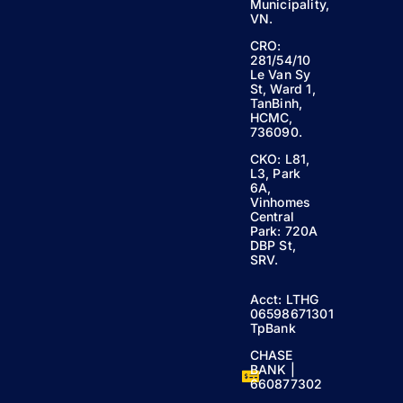
Municipality,
VN.
CRO:
281/54/10
Le Van Sy
St, Ward 1,
TanBinh,
HCMC,
736090.
CKO: L81,
L3, Park
6A,
Vinhomes
Central
Park: 720A
DBP St,
SRV.
Acct: LTHG
06598671301
TpBank
CHASE
BANK |
660877302