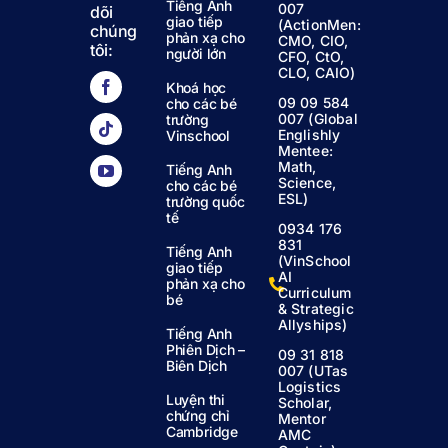
Tiếng Anh
007
dõi
giao tiếp
(ActionMen:
chúng
phản xạ cho
CMO, CIO,
tôi:
người lớn
CFO, CtO,
CLO, CAIO)
Khoá học
09 09 584
cho các bé
007 (Global
trường
Englishly
Vinschool
Mentee:
Math,
Tiếng Anh
Science,
cho các bé
ESL)
trường quốc
tế
0934 176
831
Tiếng Anh
(VinSchool
giao tiếp
AI
phản xạ cho
Curriculum
bé
& Strategic
Allyships)
Tiếng Anh
Phiên Dịch –
09 31 818
Biên Dịch
007 (UTas
Logistics
Luyện thi
Scholar,
chứng chỉ
Mentor
Cambridge
AMC