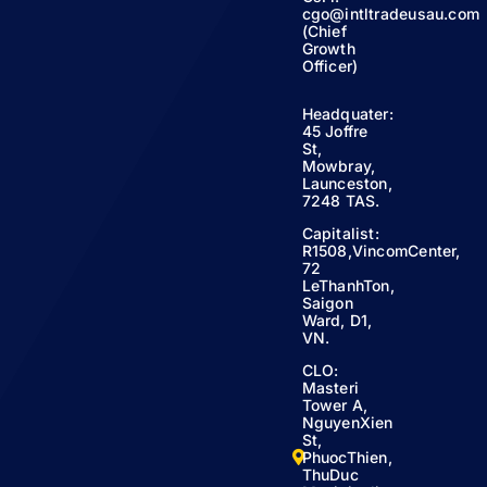
cgo@intltradeusau.com
(Chief
Growth
Officer)
Headquater:
45 Joffre
St,
Mowbray,
Launceston,
7248 TAS.
Capitalist:
R1508,VincomCenter,
72
LeThanhTon,
Saigon
Ward, D1,
VN.
CLO:
Masteri
Tower A,
NguyenXien
St,
PhuocThien,
ThuDuc