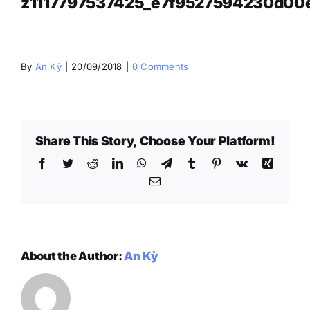
z1117797537425_e7f9527594230d0
By
An Kỳ
|
20/09/2018
|
0 Comments
Share This Story, Choose Your Platform!
Facebook
Twitter
Reddit
LinkedIn
WhatsApp
Telegram
Tumblr
Pinterest
Vk
Xing
Email
About the Author:
An Kỳ