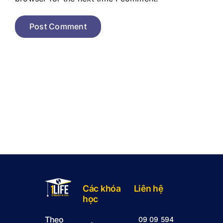
Các khóa
Liên hệ
học
Theo
09 09 594