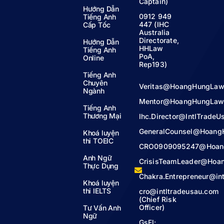
Captain)
Hướng Dẫn
0912 949
Tiếng Anh
447 (IHC
Cấp Tốc
Australia
Directorate,
Hướng Dẫn
HHLaw
Tiếng Anh
PoA,
Online
Rep193)
Tiếng Anh
Chuyên
Veritas@HoangHungLaw
Ngành
Mentor@HoangHungLaw
Tiếng Anh
Thương Mại
Ihc.Director@IntlTrade
GeneralCounsel@Hoang
Khoá luyện
thi TOEIC
CRO0909095247@Hoan
Anh Ngữ
CrisisTeamLeader@Hoa
Thực Dụng
Chakra.Entrepreneur@in
Khoá luyện
thi IELTS
cro@intltradeusau.com
(Chief Risk
Officer)
Tư Vấn Anh
Ngữ
GsFl: