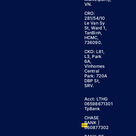
VN.
CRO:
281/54/10
Le Van Sy
St, Ward 1,
TanBinh,
HCMC,
736090.
CKO: L81,
L3, Park
6A,
Vinhomes
Central
Park: 720A
DBP St,
SRV.
Acct: LTHG
06598671301
TpBank
CHASE
BANK |
660877302