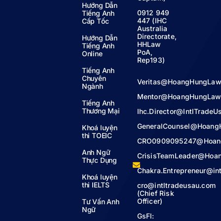
Hướng Dẫn
0912 949
Tiếng Anh
447 (IHC
Cấp Tốc
Australia
Directorate,
Hướng Dẫn
HHLaw
Tiếng Anh
PoA,
Online
Rep193)
Tiếng Anh
Chuyên
Veritas@HoangHungLaw
Ngành
Mentor@HoangHungLaw
Tiếng Anh
Thương Mại
Ihc.Director@IntlTrade
GeneralCounsel@Hoang
Khoá luyện
thi TOEIC
CRO0909095247@Hoan
Anh Ngữ
CrisisTeamLeader@Hoa
Thực Dụng
Chakra.Entrepreneur@in
Khoá luyện
thi IELTS
cro@intltradeusau.com
(Chief Risk
Officer)
Tư Vấn Anh
Ngữ
GsFl: