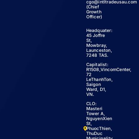
cgo@intltradeusau.com
(Chief
Growth
Officer)
Headquater:
45 Joffre
St,
Mowbray,
Launceston,
7248 TAS.
Capitalist:
R1508,VincomCenter,
72
LeThanhTon,
Saigon
Ward, D1,
VN.
CLO:
Masteri
Tower A,
NguyenXien
St,
PhuocThien,
ThuDuc
Municipality,