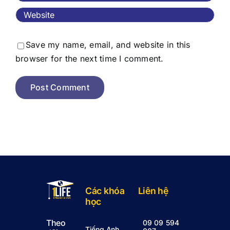
Save my name, email, and website in this
browser for the next time I comment.
Các khóa
Liên hệ
học
Theo
09 09 594
Tiếng Anh