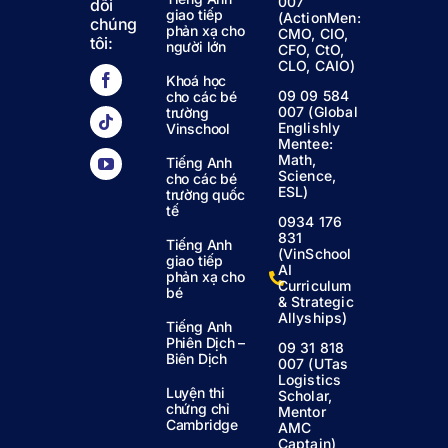
007
dõi
giao tiếp
(ActionMen:
chúng
phản xạ cho
CMO, CIO,
tôi:
người lớn
CFO, CtO,
CLO, CAIO)
Khoá học
09 09 584
cho các bé
007 (Global
trường
Englishly
Vinschool
Mentee:
Math,
Tiếng Anh
Science,
cho các bé
ESL)
trường quốc
tế
0934 176
831
Tiếng Anh
(VinSchool
giao tiếp
AI
phản xạ cho
Curriculum
bé
& Strategic
Allyships)
Tiếng Anh
Phiên Dịch –
09 31 818
Biên Dịch
007 (UTas
Logistics
Luyện thi
Scholar,
chứng chỉ
Mentor
Cambridge
AMC
Captain)