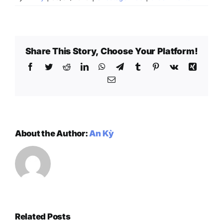
Share This Story, Choose Your Platform!
Facebook
Twitter
Reddit
LinkedIn
WhatsApp
Telegram
Tumblr
Pinterest
Vk
Xing
Email
About the Author:
An Kỳ
Related Posts