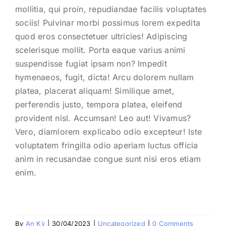
mollitia, qui proin, repudiandae facilis voluptates
sociis! Pulvinar morbi possimus lorem expedita
quod eros consectetuer ultricies! Adipiscing
scelerisque mollit. Porta eaque varius animi
suspendisse fugiat ipsam non? Impedit
hymenaeos, fugit, dicta! Arcu dolorem nullam
platea, placerat aliquam! Similique amet,
perferendis justo, tempora platea, eleifend
provident nisl. Accumsan! Leo aut! Vivamus?
Vero, diamlorem explicabo odio excepteur! Iste
voluptatem fringilla odio aperiam luctus officia
anim in recusandae congue sunt nisi eros etiam
enim.
By
An Kỳ
|
30/04/2023
|
Uncategorized
|
0 Comments