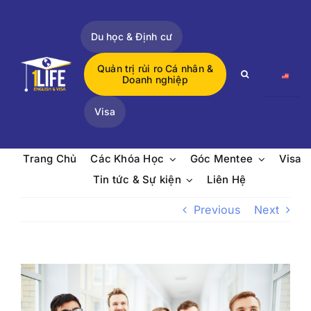
Skip
to
Du học & Định cư
content
Quản trị rủi ro Cá nhân &
Search
Doanh nghiệp
for:
Visa
Trang Chủ
Các Khóa Học
Góc Mentee
Visa
Tin tức & Sự kiện
Liên Hệ
Previous
Next
View
Larger
Image