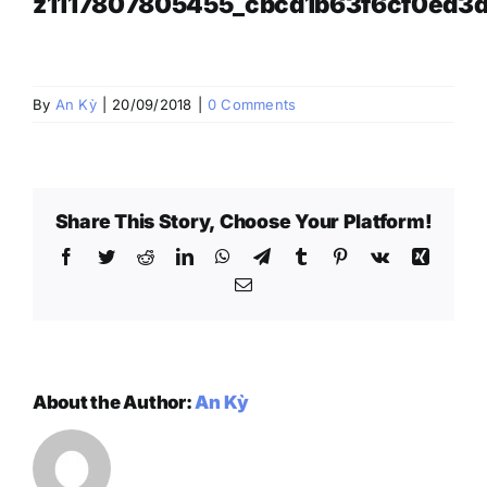
z1117807805455_cbcd1b63f6cf0ed3
By
An Kỳ
|
20/09/2018
|
0 Comments
Share This Story, Choose Your Platform!
Facebook
Twitter
Reddit
LinkedIn
WhatsApp
Telegram
Tumblr
Pinterest
Vk
Xing
Email
About the Author:
An Kỳ