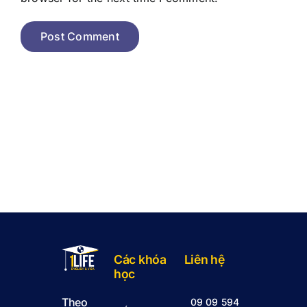
Các khóa
Liên hệ
học
Theo
09 09 594