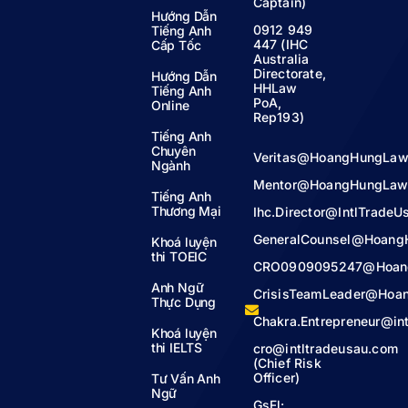
Captain)
Hướng Dẫn
0912 949
Tiếng Anh
447 (IHC
Cấp Tốc
Australia
Directorate,
Hướng Dẫn
HHLaw
Tiếng Anh
PoA,
Online
Rep193)
Tiếng Anh
Chuyên
Veritas@HoangHungLaw
Ngành
Mentor@HoangHungLaw
Tiếng Anh
Thương Mại
Ihc.Director@IntlTrade
GeneralCounsel@Hoang
Khoá luyện
thi TOEIC
CRO0909095247@Hoan
Anh Ngữ
CrisisTeamLeader@Hoa
Thực Dụng
Chakra.Entrepreneur@in
Khoá luyện
thi IELTS
cro@intltradeusau.com
(Chief Risk
Officer)
Tư Vấn Anh
Ngữ
GsFl: