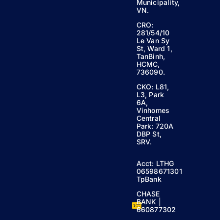
Municipality,
VN.
CRO:
281/54/10
Le Van Sy
St, Ward 1,
TanBinh,
HCMC,
736090.
CKO: L81,
L3, Park
6A,
Vinhomes
Central
Park: 720A
DBP St,
SRV.
Acct: LTHG
06598671301
TpBank
CHASE
BANK |
660877302