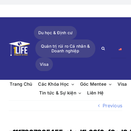
Skip
to
content
Du học & Định cư
Quản trị rủi ro Cá nhân &
Search
Doanh nghiệp
for:
Visa
Trang Chủ
Các Khóa Học
Góc Mentee
Visa
Tin tức & Sự kiện
Liên Hệ
Previous