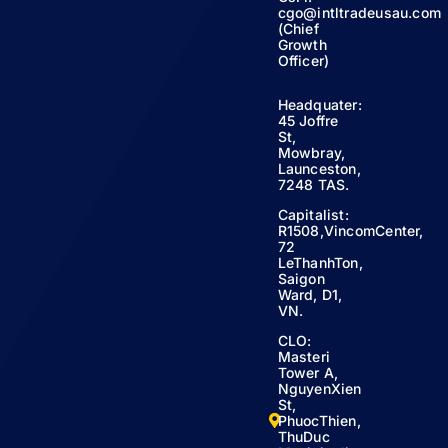
cgo@intltradeusau.com
(Chief
Growth
Officer)
Headquater:
45 Joffre
St,
Mowbray,
Launceston,
7248 TAS.
Capitalist:
R1508,VincomCenter,
72
LeThanhTon,
Saigon
Ward, D1,
VN.
CLO:
Masteri
Tower A,
NguyenXien
St,
PhuocThien,
ThuDuc