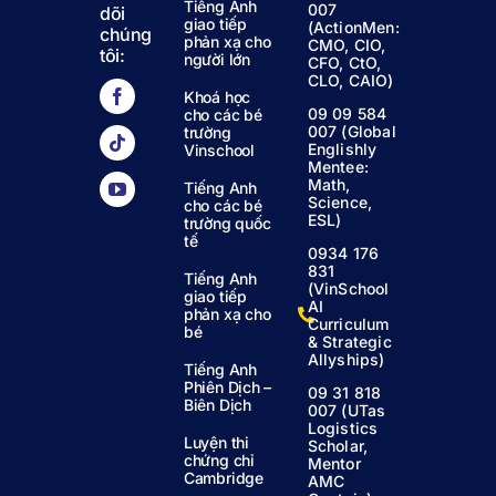
Tiếng Anh
007
dõi
giao tiếp
(ActionMen:
chúng
phản xạ cho
CMO, CIO,
tôi:
người lớn
CFO, CtO,
CLO, CAIO)
Khoá học
09 09 584
cho các bé
007 (Global
trường
Englishly
Vinschool
Mentee:
Math,
Tiếng Anh
Science,
cho các bé
ESL)
trường quốc
tế
0934 176
831
Tiếng Anh
(VinSchool
giao tiếp
AI
phản xạ cho
Curriculum
bé
& Strategic
Allyships)
Tiếng Anh
Phiên Dịch –
09 31 818
Biên Dịch
007 (UTas
Logistics
Luyện thi
Scholar,
chứng chỉ
Mentor
Cambridge
AMC