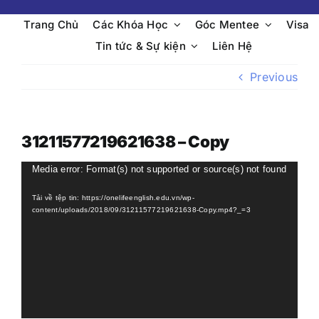
Trang Chủ
Các Khóa Học
Góc Mentee
Visa
Tin tức & Sự kiện
Liên Hệ
Previous
31211577219621638 – Copy
Trình
Media error: Format(s) not supported or source(s) not found
chơi
Tải về tệp tin: https://onelifeenglish.edu.vn/wp-
Video
content/uploads/2018/09/31211577219621638-Copy.mp4?_=3