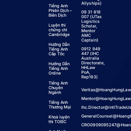
Allyships)
Tiếng Anh
Phiên Dịch –
09 31 818
Biên Dịch
007 (UTas
Logistics
Luyện thi
Scholar,
chứng chỉ
Mentor
Cambridge
AMC
Captain)
Hướng Dẫn
0912 949
Tiếng Anh
447 (IHC
Cấp Tốc
Australia
Directorate,
Hướng Dẫn
HHLaw
Tiếng Anh
PoA,
Online
Rep193)
Tiếng Anh
Chuyên
Veritas@HoangHungLaw
Ngành
Mentor@HoangHungLaw
Tiếng Anh
Thương Mại
Ihc.Director@IntlTrade
GeneralCounsel@Hoang
Khoá luyện
thi TOEIC
CRO0909095247@Hoan