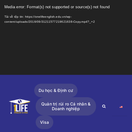
Skip
Trình
Media error: Format(s) not supported or source(s) not found
to
chơi
Tải về tệp tin: https://onelifeenglish.edu.vn/wp-
content
Video
content/uploads/2018/09/31211577219621638-Copy.mp4?_=2
Du học & Định cư
Quản trị rủi ro Cá nhân &
Search
Doanh nghiệp
for:
Visa