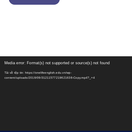
Trình
Media error: Format(s) not supported or source(s) not found
chơi
Tải về tệp tin: https://onelifeenglish.edu.vn/wp-
Video
content/uploads/2018/09/31211577219621638-Copy.mp4?_=4