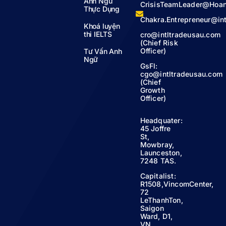
Anh Ngữ
CrisisTeamLeader@Hoa
Thực Dụng
Chakra.Entrepreneur@in
Khoá luyện
thi IELTS
cro@intltradeusau.com
(Chief Risk
Officer)
Tư Vấn Anh
Ngữ
GsFl:
cgo@intltradeusau.com
(Chief
Growth
Officer)
Headquater:
45 Joffre
St,
Mowbray,
Launceston,
7248 TAS.
Capitalist:
R1508,VincomCenter,
72
LeThanhTon,
Saigon
Ward, D1,
VN.