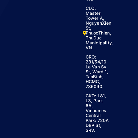
CLO:
Masteri
Tower A,
NguyenXien
St,
PhuocThien,
ThuDuc
Municipality,
VN.
CRO:
281/54/10
Le Van Sy
St, Ward 1,
TanBinh,
HCMC,
736090.
CKO: L81,
L3, Park
6A,
Vinhomes
Central
Park: 720A
DBP St,
SRV.