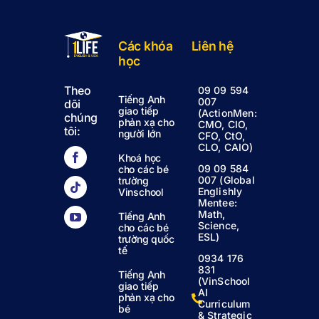
Các khóa
Liên hệ
học
Theo
09 09 594
Tiếng Anh
007
dõi
giao tiếp
(ActionMen:
chúng
phản xạ cho
CMO, CIO,
tôi:
người lớn
CFO, CtO,
CLO, CAIO)
Khoá học
09 09 584
cho các bé
007 (Global
trường
Englishly
Vinschool
Mentee:
Math,
Tiếng Anh
Science,
cho các bé
ESL)
trường quốc
tế
0934 176
831
Tiếng Anh
(VinSchool
giao tiếp
AI
phản xạ cho
Curriculum
bé
& Strategic