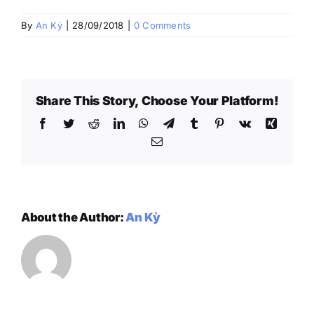
By
An Kỳ
|
28/09/2018
|
0 Comments
Share This Story, Choose Your Platform!
Facebook
Twitter
Reddit
LinkedIn
WhatsApp
Telegram
Tumblr
Pinterest
Vk
Xing
Email
About the Author:
An Kỳ