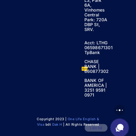
L3, Park
6A,
Vinhomes
Central
Park: 720A
DBP St,
SRV.
Acct: LTHG
06598671301
TpBank
CHASE
BANK |
660877302
BANK OF
AMERICA |
3251 9591
0971
Copyright 2023 |
One Life English &
Visa
bởi
Dak H
| All Rights Reserved
Liên hệ