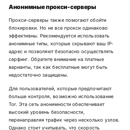
Анонимные прокси-серверы
Прокси-серверы также помогают обойти
блокировки. Но не все прокси одинаково
эффективны. Рекомендуется использовать
анонимные типы, которые скрывают ваш IP-
адрес и позволяют безопасно осуществлять
серфинг. Обратите внимание на платные
варианты, так как бесплатные могут быть
недостаточно защищены.
Для пользователей, которые предпочитают
больше контроля, возможно использование
Tor. Эта сеть анонимности обеспечивает
высокий уровень безопасности,
перенаправляя трафик через несколько узлов.
Однако стоит учитывать, что скорость