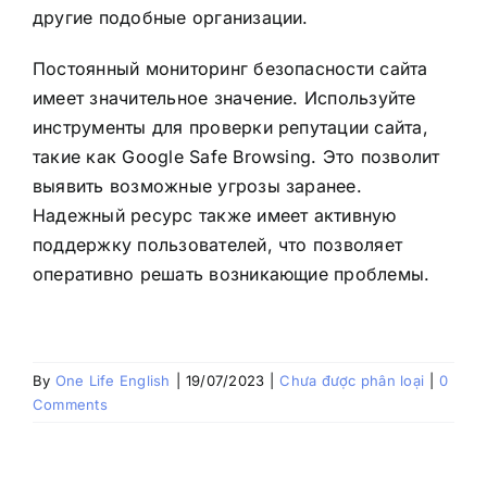
другие подобные организации.
Постоянный мониторинг безопасности сайта
имеет значительное значение. Используйте
инструменты для проверки репутации сайта,
такие как Google Safe Browsing. Это позволит
выявить возможные угрозы заранее.
Надежный ресурс также имеет активную
поддержку пользователей, что позволяет
оперативно решать возникающие проблемы.
By
One Life English
|
19/07/2023
|
Chưa được phân loại
|
0
Comments