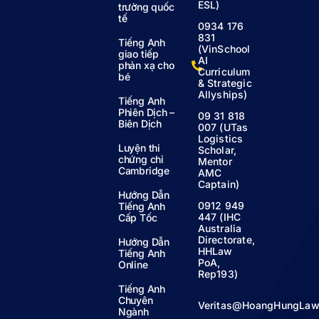
ESL)
trường quốc
tế
0934 176
831
Tiếng Anh
(VinSchool
giao tiếp
AI
phản xạ cho
Curriculum
bé
& Strategic
Allyships)
Tiếng Anh
Phiên Dịch –
09 31 818
Biên Dịch
007 (UTas
Logistics
Luyện thi
Scholar,
chứng chỉ
Mentor
Cambridge
AMC
Captain)
Hướng Dẫn
0912 949
Tiếng Anh
447 (IHC
Cấp Tốc
Australia
Directorate,
Hướng Dẫn
HHLaw
Tiếng Anh
PoA,
Online
Rep193)
Tiếng Anh
Chuyên
Veritas@HoangHungLaw
Ngành