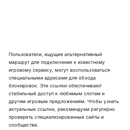
Пользователи, ищущие альтернативный
маршрут для подключения к известному
игровому сервису, могут воспользоваться
специальными адресами для обхода
блокировок. Эти ссылки обеспечивают
стабильный доступ к любимым слотам и
другим игровым предложениям. Чтобы узнать
актуальные ссылки, рекомендуем регулярно
проверять специализированные сайты и
сообщества.