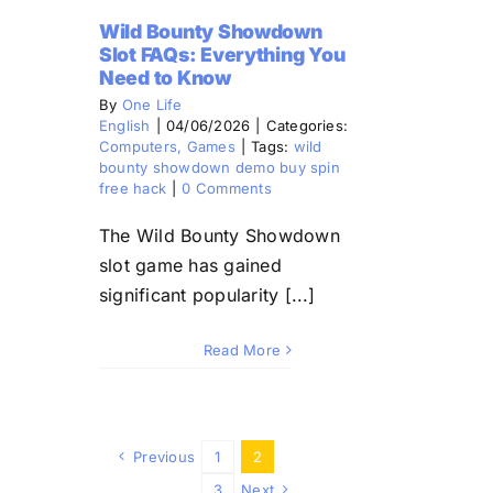
Wild Bounty Showdown
Slot FAQs: Everything You
Need to Know
By
One Life
English
|
04/06/2026
|
Categories:
Computers, Games
|
Tags:
wild
bounty showdown demo buy spin
free hack
|
0 Comments
The Wild Bounty Showdown
slot game has gained
significant popularity [...]
Read More
Previous
1
2
3
Next