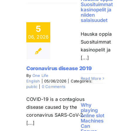
Suosituimmat
kasinopelit ja
niiden
salaisuudet
5
Hauska oppia
06, 2026
Suosituimmat
kasinopelit ja
[...]
Coronavirus disease 2019
By
One Life
Read More
English
|
05/06/2026
|
Categories:
public
|
0 Comments
COVID-19 is a contagious
Why
disease caused by the
playing
coronavirus SARS-CoV-2.
online slot
Machines
[...]
Can