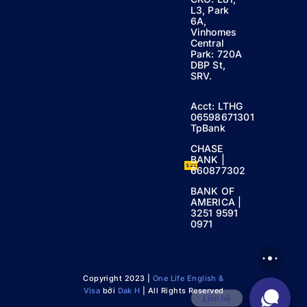
L3, Park
6A,
Vinhomes
Central
Park: 720A
DBP St,
SRV.
Acct: LTHG
06598671301
TpBank
CHASE
BANK |
660877302
BANK OF
AMERICA |
3251 9591
0971
Copyright 2023 |
One Life English &
Visa
bởi
Dak H
| All Rights Reserved
Liên hệ