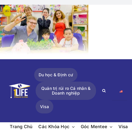
Skip
to
content
Du học & Định cư
Quản trị rủi ro Cá nhân &
Search
Doanh nghiệp
for:
Visa
Trang Chủ
Các Khóa Học
Góc Mentee
Visa