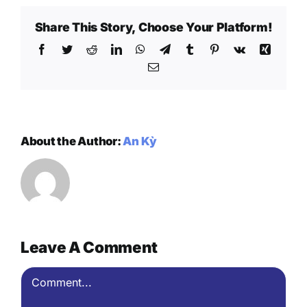
Share This Story, Choose Your Platform!
Facebook
Twitter
Reddit
LinkedIn
WhatsApp
Telegram
Tumblr
Pinterest
Vk
Xing
Email
About the Author:
An Kỳ
Leave A Comment
Comment