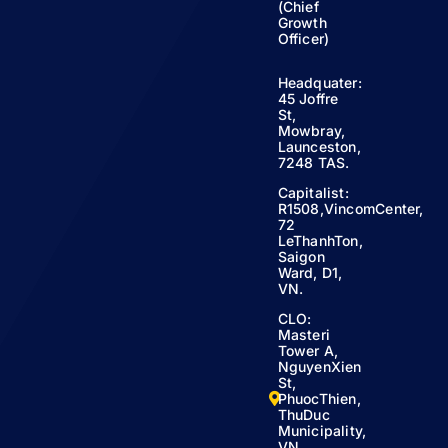
(Chief
Growth
Officer)
Headquater:
45 Joffre
St,
Mowbray,
Launceston,
7248 TAS.
Capitalist:
R1508,VincomCenter,
72
LeThanhTon,
Saigon
Ward, D1,
VN.
CLO:
Masteri
Tower A,
NguyenXien
St,
PhuocThien,
ThuDuc
Municipality,
VN.