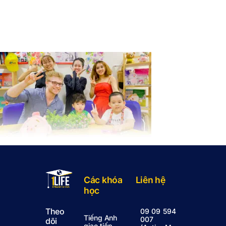
Các khóa
Liên hệ
học
Theo
09 09 594
Tiếng Anh
007
dõi
giao tiếp