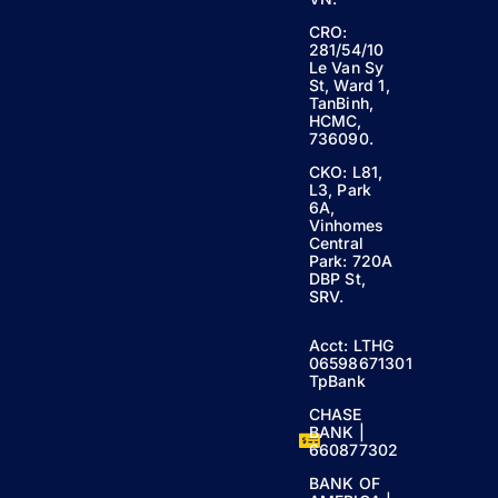
CRO:
281/54/10
Le Van Sy
St, Ward 1,
TanBinh,
HCMC,
736090.
CKO: L81,
L3, Park
6A,
Vinhomes
Central
Park: 720A
DBP St,
SRV.
Acct: LTHG
06598671301
TpBank
CHASE
BANK |
660877302
BANK OF