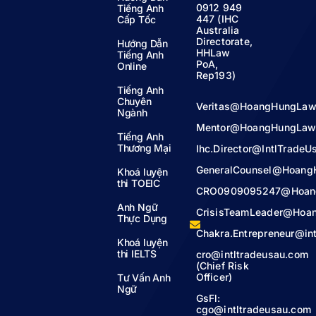
0912 949
Tiếng Anh
447 (IHC
Cấp Tốc
Australia
Directorate,
Hướng Dẫn
HHLaw
Tiếng Anh
PoA,
Online
Rep193)
Tiếng Anh
Chuyên
Veritas@HoangHungLaw
Ngành
Mentor@HoangHungLaw
Tiếng Anh
Thương Mại
Ihc.Director@IntlTrade
GeneralCounsel@Hoang
Khoá luyện
thi TOEIC
CRO0909095247@Hoan
Anh Ngữ
CrisisTeamLeader@Hoa
Thực Dụng
Chakra.Entrepreneur@in
Khoá luyện
thi IELTS
cro@intltradeusau.com
(Chief Risk
Officer)
Tư Vấn Anh
Ngữ
GsFl:
cgo@intltradeusau.com