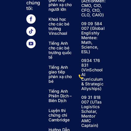
(ActionMen:
chúng
phản xạ cho
CMO, CIO,
tôi:
người lớn
CFO, CtO,
CLO, CAIO)
Khoá học
09 09 584
cho các bé
007 (Global
trường
Englishly
Vinschool
Mentee:
Math,
Tiếng Anh
Science,
cho các bé
ESL)
trường quốc
tế
0934 176
831
Tiếng Anh
(VinSchool
giao tiếp
AI
phản xạ cho
Curriculum
bé
& Strategic
Allyships)
Tiếng Anh
Phiên Dịch –
09 31 818
Biên Dịch
007 (UTas
Logistics
Luyện thi
Scholar,
chứng chỉ
Mentor
Cambridge
AMC
Captain)
Hướng Dẫn