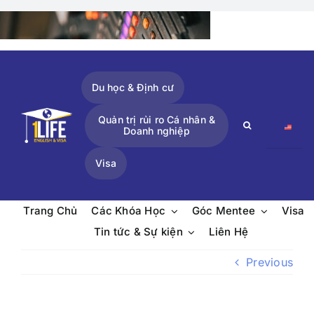
Skip
to
content
Du học & Định cư
Quản trị rủi ro Cá nhân &
Search
Doanh nghiệp
for:
Visa
Trang Chủ
Các Khóa Học
Góc Mentee
Visa
Tin tức & Sự kiện
Liên Hệ
Previous