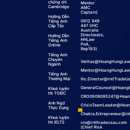
chứng chỉ
Mentor
Cambridge
AMC
Captain)
Hướng Dẫn
0912 949
Tiếng Anh
447 (IHC
Cấp Tốc
Australia
Directorate,
Hướng Dẫn
HHLaw
Tiếng Anh
PoA,
Online
Rep193)
Tiếng Anh
Chuyên
Veritas@HoangHungLaw
Ngành
Mentor@HoangHungLaw
Tiếng Anh
Thương Mại
Ihc.Director@IntlTrade
GeneralCounsel@Hoang
Khoá luyện
thi TOEIC
CRO0909095247@Hoan
Anh Ngữ
CrisisTeamLeader@Hoa
Thực Dụng
Chakra.Entrepreneur@in
Khoá luyện
thi IELTS
cro@intltradeusau.com
(Chief Risk