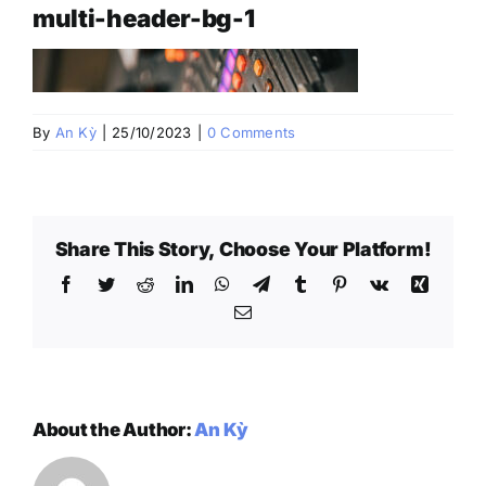
multi-header-bg-1
By
An Kỳ
|
25/10/2023
|
0 Comments
Share This Story, Choose Your Platform!
Facebook
Twitter
Reddit
LinkedIn
WhatsApp
Telegram
Tumblr
Pinterest
Vk
Xing
Email
About the Author:
An Kỳ