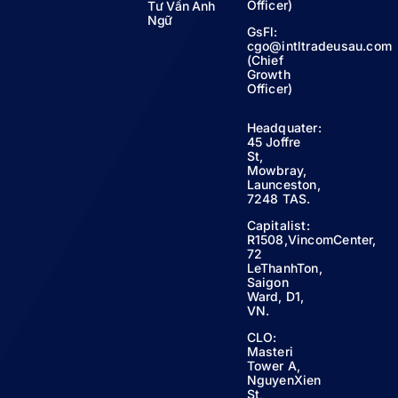
Officer)
Tư Vấn Anh
Ngữ
GsFl:
cgo@intltradeusau.com
(Chief
Growth
Officer)
Headquater:
45 Joffre
St,
Mowbray,
Launceston,
7248 TAS.
Capitalist:
R1508,VincomCenter,
72
LeThanhTon,
Saigon
Ward, D1,
VN.
CLO:
Masteri
Tower A,
NguyenXien
St,