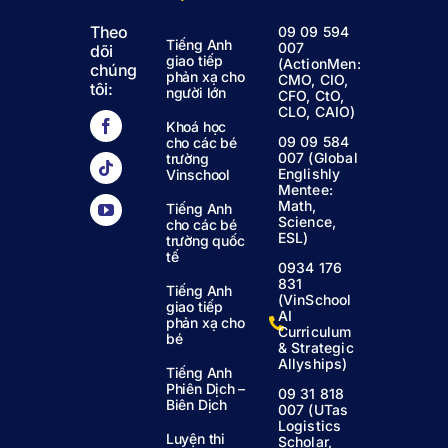
Theo
09 09 594
Tiếng Anh
007
dõi
giao tiếp
(ActionMen:
chúng
phản xạ cho
CMO, CIO,
tôi:
người lớn
CFO, CtO,
CLO, CAIO)
Khoá học
09 09 584
cho các bé
007 (Global
trường
Englishly
Vinschool
Mentee:
Math,
Tiếng Anh
Science,
cho các bé
ESL)
trường quốc
tế
0934 176
831
Tiếng Anh
(VinSchool
giao tiếp
AI
phản xạ cho
Curriculum
bé
& Strategic
Allyships)
Tiếng Anh
Phiên Dịch –
09 31 818
Biên Dịch
007 (UTas
Logistics
Luyện thi
Scholar,