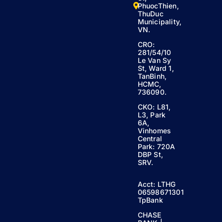
PhuocThien,
ThuDuc
Municipality,
VN.
CRO:
281/54/10
Le Van Sy
St, Ward 1,
TanBinh,
HCMC,
736090.
CKO: L81,
L3, Park
6A,
Vinhomes
Central
Park: 720A
DBP St,
SRV.
Acct: LTHG
06598671301
TpBank
CHASE