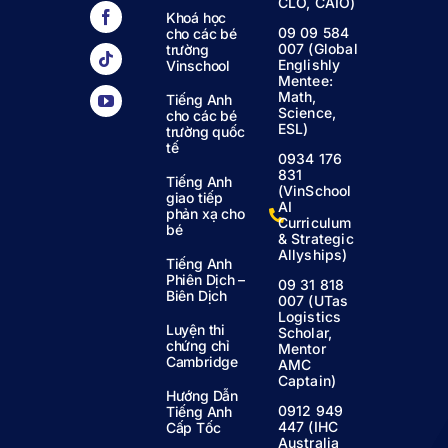
CLO, CAIO)
Khoá học
09 09 584
cho các bé
007 (Global
trường
Englishly
Vinschool
Mentee:
Math,
Tiếng Anh
Science,
cho các bé
ESL)
trường quốc
tế
0934 176
831
Tiếng Anh
(VinSchool
giao tiếp
AI
phản xạ cho
Curriculum
bé
& Strategic
Allyships)
Tiếng Anh
Phiên Dịch –
09 31 818
Biên Dịch
007 (UTas
Logistics
Luyện thi
Scholar,
chứng chỉ
Mentor
Cambridge
AMC
Captain)
Hướng Dẫn
0912 949
Tiếng Anh
447 (IHC
Cấp Tốc
Australia