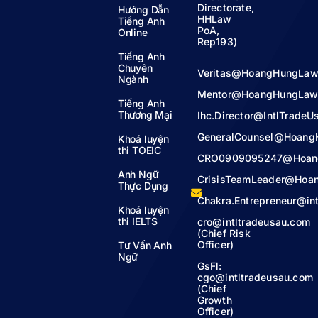
Directorate,
Hướng Dẫn
HHLaw
Tiếng Anh
PoA,
Online
Rep193)
Tiếng Anh
Chuyên
Veritas@HoangHungLaw
Ngành
Mentor@HoangHungLaw
Tiếng Anh
Thương Mại
Ihc.Director@IntlTrade
GeneralCounsel@Hoang
Khoá luyện
thi TOEIC
CRO0909095247@Hoan
Anh Ngữ
CrisisTeamLeader@Hoa
Thực Dụng
Chakra.Entrepreneur@in
Khoá luyện
thi IELTS
cro@intltradeusau.com
(Chief Risk
Officer)
Tư Vấn Anh
Ngữ
GsFl:
cgo@intltradeusau.com
(Chief
Growth
Officer)