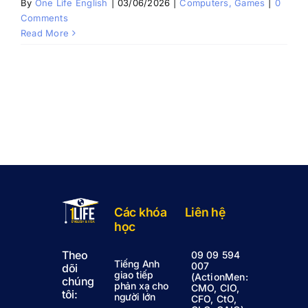
By
One Life English
|
03/06/2026
|
Computers, Games
|
0
Comments
Read More
Các khóa
Liên hệ
học
Theo
09 09 594
Tiếng Anh
007
dõi
giao tiếp
(ActionMen:
chúng
phản xạ cho
CMO, CIO,
tôi:
người lớn
CFO, CtO,