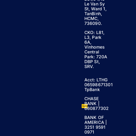
Le Van Sy
St, Ward 1,
TanBinh,
HCMC,
736090.
CKO: L81,
L3, Park
6A,
Vinhomes
Central
Park: 720A
DBP St,
SRV.
Acct: LTHG
06598671301
TpBank
CHASE
BANK |
660877302
BANK OF
AMERICA |
3251 9591
0971