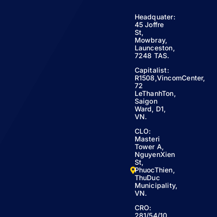
Headquater:
45 Joffre
St,
Mowbray,
Launceston,
7248 TAS.
Capitalist:
R1508,VincomCenter,
72
LeThanhTon,
Saigon
Ward, D1,
VN.
CLO:
Masteri
Tower A,
NguyenXien
St,
PhuocThien,
ThuDuc
Municipality,
VN.
CRO:
281/54/10