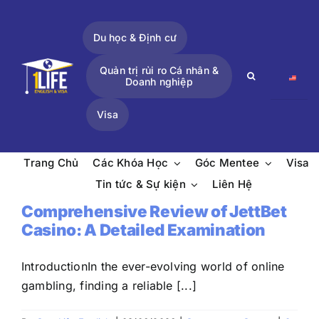
Skip
to
Du học & Định cư
content
Quản trị rủi ro Cá nhân &
Search
Doanh nghiệp
for:
Visa
Trang Chủ
Các Khóa Học
Góc Mentee
Visa
Tin tức & Sự kiện
Liên Hệ
Comprehensive Review of JettBet
Casino: A Detailed Examination
IntroductionIn the ever-evolving world of online
gambling, finding a reliable [...]