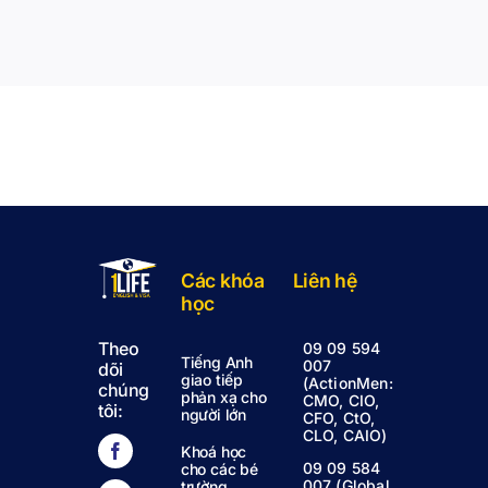
Các khóa
Liên hệ
học
Theo
09 09 594
Tiếng Anh
007
dõi
giao tiếp
(ActionMen:
chúng
phản xạ cho
CMO, CIO,
tôi:
người lớn
CFO, CtO,
CLO, CAIO)
Khoá học
09 09 584
cho các bé
007 (Global
trường