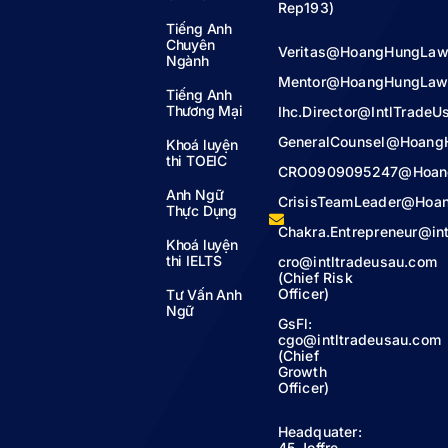
Rep193)
Tiếng Anh
Chuyên
Veritas@HoangHungLaw
Ngành
Mentor@HoangHungLaw
Tiếng Anh
Thương Mại
Ihc.Director@IntlTrade
GeneralCounsel@Hoang
Khoá luyện
thi TOEIC
CRO0909095247@Hoan
Anh Ngữ
CrisisTeamLeader@Hoa
Thực Dụng
Chakra.Entrepreneur@in
Khoá luyện
thi IELTS
cro@intltradeusau.com
(Chief Risk
Officer)
Tư Vấn Anh
Ngữ
GsFl:
cgo@intltradeusau.com
(Chief
Growth
Officer)
Headquater:
45 Joffre