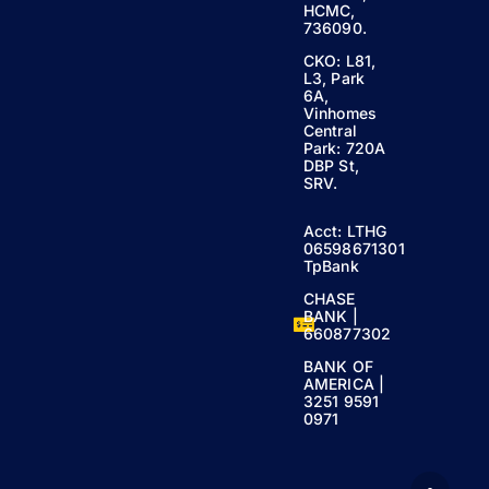
HCMC,
736090.
CKO: L81,
L3, Park
6A,
Vinhomes
Central
Park: 720A
DBP St,
SRV.
Acct: LTHG
06598671301
TpBank
CHASE
BANK |
660877302
BANK OF
AMERICA |
3251 9591
0971