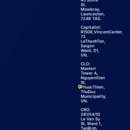
St,
Mowbray,
Launceston,
7248 TAS.
Capitalist:
R1508,VincomCenter,
72
LeThanhTon,
Saigon
Ward, D1,
VN.
CLO:
Masteri
Tower A,
NguyenXien
St,
PhuocThien,
ThuDuc
Municipality,
VN.
CRO:
281/54/10
Le Van Sy
St, Ward 1,
TanBinh,