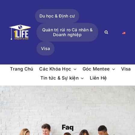
Skip
to
Du học & Định cư
content
Quản trị rủi ro Cá nhân &
Search
Doanh nghiệp
for:
Visa
Trang Chủ
Các Khóa Học
Góc Mentee
Visa
Tin tức & Sự kiện
Liên Hệ
Faq