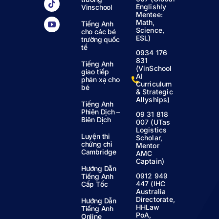
Englishly
Vinschool
Mentee:
Math,
Tiếng Anh
Science,
cho các bé
ESL)
trường quốc
tế
0934 176
831
Tiếng Anh
(VinSchool
giao tiếp
AI
phản xạ cho
Curriculum
bé
& Strategic
Allyships)
Tiếng Anh
Phiên Dịch –
09 31 818
Biên Dịch
007 (UTas
Logistics
Luyện thi
Scholar,
chứng chỉ
Mentor
Cambridge
AMC
Captain)
Hướng Dẫn
0912 949
Tiếng Anh
447 (IHC
Cấp Tốc
Australia
Directorate,
Hướng Dẫn
HHLaw
Tiếng Anh
PoA,
Online