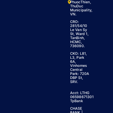
PhuocThien,
ThuDuc
Municipality,
VN.
CRO:
281/54/10
Le Van Sy
St, Ward 1,
TanBinh,
HCMC,
736090.
CKO: L81,
L3, Park
6A,
Vinhomes
Central
Park: 720A
DBP St,
SRV.
Acct: LTHG
06598671301
TpBank
CHASE
BANK |