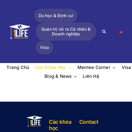
Skip
to
Du học & Định cư
content
Quản trị rủi ro Cá nhân &
Search
Doanh nghiệp
for:
Visa
Trang Chủ
Các Khóa Học
Mentee Corner
Visa
Blog & News
Liên Hệ
Các khóa
Contact
học