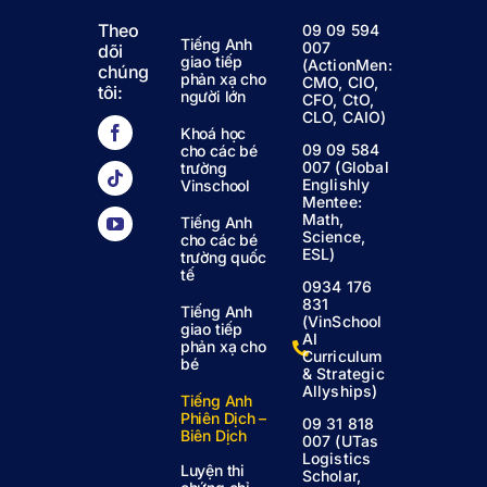
Theo
09 09 594
Tiếng Anh
007
dõi
giao tiếp
(ActionMen:
chúng
phản xạ cho
CMO, CIO,
tôi:
người lớn
CFO, CtO,
CLO, CAIO)
Khoá học
09 09 584
cho các bé
007 (Global
trường
Englishly
Vinschool
Mentee:
Math,
Tiếng Anh
Science,
cho các bé
ESL)
trường quốc
tế
0934 176
831
Tiếng Anh
(VinSchool
giao tiếp
AI
phản xạ cho
Curriculum
bé
& Strategic
Allyships)
Tiếng Anh
Phiên Dịch –
09 31 818
Biên Dịch
007 (UTas
Logistics
Luyện thi
Scholar,