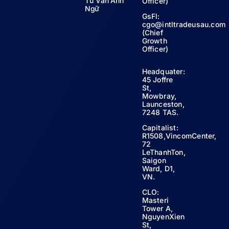
Tư Vấn Anh
Officer)
Ngữ
GsFl:
cgo@intltradeusau.com
(Chief
Growth
Officer)
Headquater:
45 Joffre
St,
Mowbray,
Launceston,
7248 TAS.
Capitalist:
R1508,VincomCenter,
72
LeThanhTon,
Saigon
Ward, D1,
VN.
CLO:
Masteri
Tower A,
NguyenXien
St,