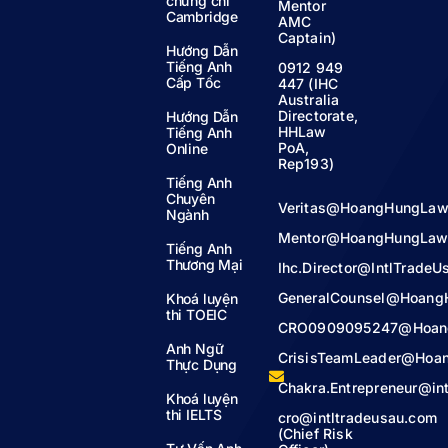
chứng chỉ
Mentor
Cambridge
AMC
Captain)
Hướng Dẫn
Tiếng Anh
0912 949
Cấp Tốc
447 (IHC
Australia
Directorate,
Hướng Dẫn
HHLaw
Tiếng Anh
PoA,
Online
Rep193)
Tiếng Anh
Chuyên
Veritas@HoangHungLaw
Ngành
Mentor@HoangHungLaw
Tiếng Anh
Thương Mại
Ihc.Director@IntlTrade
GeneralCounsel@Hoang
Khoá luyện
thi TOEIC
CRO0909095247@Hoan
Anh Ngữ
CrisisTeamLeader@Hoa
Thực Dụng
Chakra.Entrepreneur@in
Khoá luyện
thi IELTS
cro@intltradeusau.com
(Chief Risk