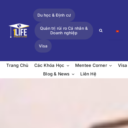
Skip
to
Du học & Định cư
content
Quản trị rủi ro Cá nhân &
Search
Doanh nghiệp
for:
Visa
Trang Chủ
Các Khóa Học
Mentee Corner
Visa
Blog & News
Liên Hệ