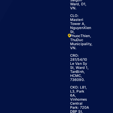
Ward, D1,
VN.
CLO:
Masteri
Tower A,
NguyenXien
St,
PhuocThien,
ThuDuc
Municipality,
VN.
CRO:
281/54/10
Le Van Sy
St, Ward 1,
TanBinh,
HCMC,
736090.
CKO: L81,
L3, Park
6A,
Vinhomes
Central
Park: 720A
DBP St,