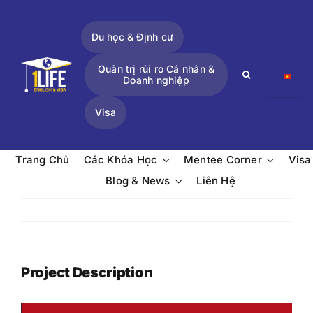
Skip
to
Du học & Định cư
content
Quản trị rủi ro Cá nhân &
Search
Doanh nghiệp
for:
Visa
Trang Chủ
Các Khóa Học
Mentee Corner
Visa
Blog & News
Liên Hệ
Project Description