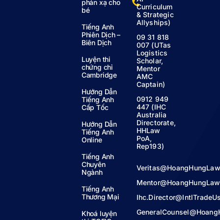
phản xạ cho
Curriculum
bé
& Strategic
Allyships)
Tiếng Anh
Phiên Dịch –
09 31 818
Biên Dịch
007 (UTas
Logistics
Luyện thi
Scholar,
chứng chỉ
Mentor
Cambridge
AMC
Captain)
Hướng Dẫn
0912 949
Tiếng Anh
447 (IHC
Cấp Tốc
Australia
Directorate,
Hướng Dẫn
HHLaw
Tiếng Anh
PoA,
Online
Rep193)
Tiếng Anh
Chuyên
Veritas@HoangHungLaw
Ngành
Mentor@HoangHungLaw
Tiếng Anh
Thương Mại
Ihc.Director@IntlTrade
GeneralCounsel@Hoang
Khoá luyện