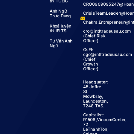
thi TOEIC
CRO0909095247@Hoan
Anh Ngữ
CrisisTeamLeader@Hoa
Thực Dụng
Chakra.Entrepreneur@in
Khoá luyện
thi IELTS
cro@intltradeusau.com
(Chief Risk
Officer)
Tư Vấn Anh
Ngữ
GsFl:
cgo@intltradeusau.com
(Chief
Growth
Officer)
Headquater:
45 Joffre
St,
Mowbray,
Launceston,
7248 TAS.
Capitalist:
R1508,VincomCenter,
72
LeThanhTon,
Saigon