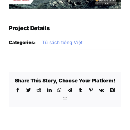
Project Details
Categories:
Tủ sách tiếng Việt
Share This Story, Choose Your Platform!
Facebook
Twitter
Reddit
LinkedIn
WhatsApp
Telegram
Tumblr
Pinterest
Vk
Xing
Email