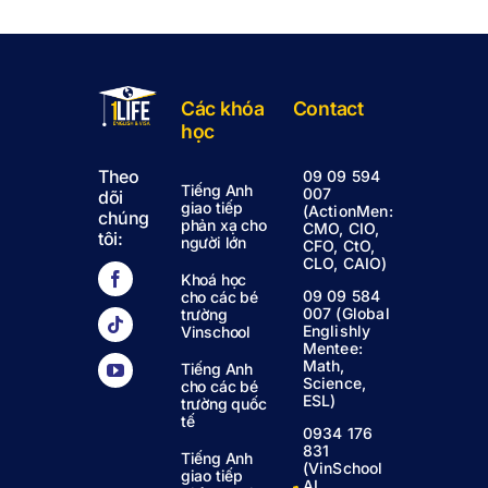
Các khóa
Contact
học
Theo
09 09 594
Tiếng Anh
007
dõi
giao tiếp
(ActionMen:
chúng
phản xạ cho
CMO, CIO,
tôi:
người lớn
CFO, CtO,
CLO, CAIO)
Khoá học
09 09 584
cho các bé
007 (Global
trường
Englishly
Vinschool
Mentee:
Math,
Tiếng Anh
Science,
cho các bé
ESL)
trường quốc
tế
0934 176
831
Tiếng Anh
(VinSchool
giao tiếp
AI